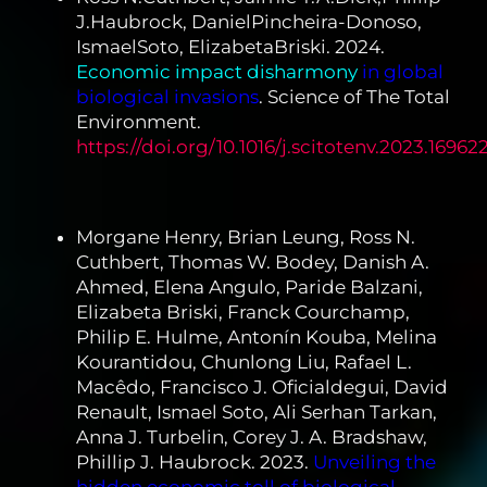
J.Haubrock, DanielPincheira-Donoso,
IsmaelSoto, ElizabetaBriski. 2024.
Economic impact disharmony
in global
biological invasions
. Science of The Total
Environment.
https://doi.org/10.1016/j.scitotenv.2023.16962
Morgane Henry, Brian Leung, Ross N.
Cuthbert, Thomas W. Bodey, Danish A.
Ahmed, Elena Angulo, Paride Balzani,
Elizabeta Briski, Franck Courchamp,
Philip E. Hulme, Antonín Kouba, Melina
Kourantidou, Chunlong Liu, Rafael L.
Macêdo, Francisco J. Oficialdegui, David
Renault, Ismael Soto, Ali Serhan Tarkan,
Anna J. Turbelin, Corey J. A. Bradshaw,
Phillip J. Haubrock. 2023.
Unveiling the