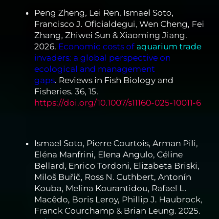
Peng Zheng, Lei Ren, Ismael Soto,
Francisco J. Oficialdegui, Wen Cheng, Fei
Zhang, Zhiwei Sun & Xiaoming Jiang.
2026.
Economic costs of
aquarium trade
invaders: a global perspective on
ecological and management
gaps
. Reviews in Fish Biology and
Fisheries. 36, 15.
https://doi.org/10.1007/s11160-025-10011-6
Ismael Soto, Pierre Courtois, Arman Pili,
Eléna Manfrini, Elena Angulo, Céline
Bellard, Enrico Tordoni, Elizabeta Briski,
Miloš Buřič, Ross N. Cuthbert, Antonín
Kouba, Melina Kourantidou, Rafael L.
Macêdo, Boris Leroy, Phillip J. Haubrock,
Franck Courchamp & Brian Leung. 2025.