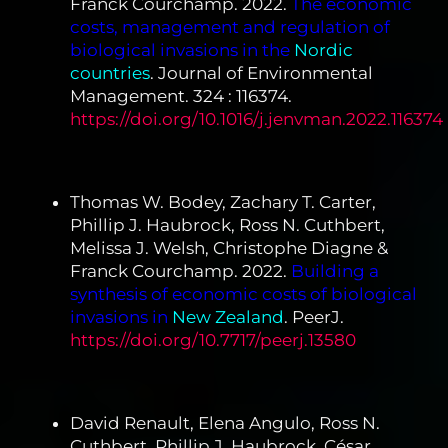
Franck Courchamp. 2022.
The economic
costs, management and regulation of
biological invasions in the
Nordic
countries
. Journal of Environmental
Management. 324 : 116374.
https://doi.org/10.1016/j.jenvman.2022.116374
Thomas W. Bodey, Zachary T. Carter,
Phillip J. Haubrock, Ross N. Cuthbert,
Melissa J. Welsh, Christophe Diagne &
Franck Courchamp. 2022.
Building a
synthesis of economic costs of biological
invasions in
New Zealand
. PeerJ.
https://doi.org/10.7717/peerj.13580
David Renault, Elena Angulo, Ross N.
Cuthbert, Phillip J. Haubrock, César