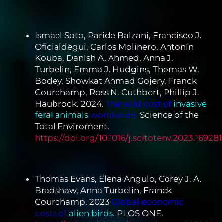
Ismael Soto, Paride Balzani, Francisco J.
Oficialdegui, Carlos Molinero, Antonín
Kouba, Danish A. Ahmed, Anna J.
Turbelin, Emma J. Hudgins, Thomas W.
Bodey, Showkat Ahmad Gojery, Franck
Courchamp, Ross N. Cuthbert, Phillip J.
Haubrock. 2024.
The wild cost of
invasive
feral animals
worldwide.
Science of the
Total Enviroment.
https://doi.org/10.1016/j.scitotenv.2023.169281
Thomas Evans, Elena Angulo, Corey J. A.
Bradshaw, Anna Turbelin, Franck
Courchamp. 2023
Global economic
costs of
alien birds
. PLOS ONE.