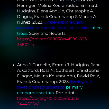
Heringer, Melina Kourantidou, Emma J.
Hudgins, Elena Angulo, Christophe A.
Diagne, Franck Courchamp & Martin A.
Nuñez. 2023.
Underexplored and
growing economic costs of invasive
alien
trees.
Scientific Reports.
https://doi.org/10.1038/s41598-023-
35802-4
Anna J. Turbelin, Emma J. Hudgins, Jane
A. Catford, Ross N. Cuthbert, Christophe
Diagne, Melina Kourantidou, David Roiz,
Franck Courchamp. 2023.
Biological
invasions as burdens to
primary
economic sectors.
Pre-print.
https://doi.org/10.21203/rs.3.rs-
2444595/v1