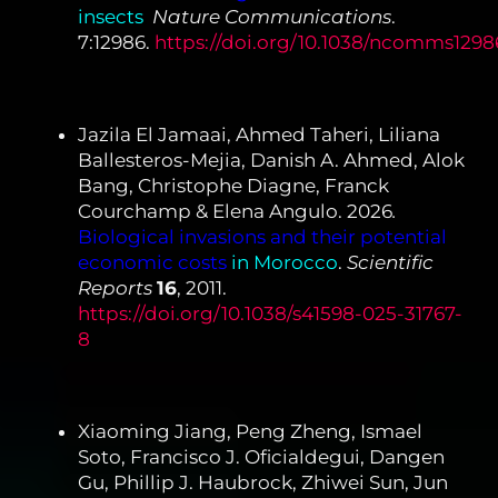
insects
.
Nature Communications
.
7:12986.
https://doi.org/10.1038/ncomms1298
Jazila El Jamaai, Ahmed Taheri, Liliana
Ballesteros-Mejia, Danish A. Ahmed, Alok
Bang, Christophe Diagne, Franck
Courchamp & Elena Angulo. 2026
.
Biological invasions and their potential
economic costs
in Morocco
.
Scientific
Reports
16
, 2011.
https://doi.org/10.1038/s41598-025-31767-
8
Xiaoming Jiang, Peng Zheng, Ismael
Soto, Francisco J. Oficialdegui, Dangen
Gu, Phillip J. Haubrock, Zhiwei Sun, Jun