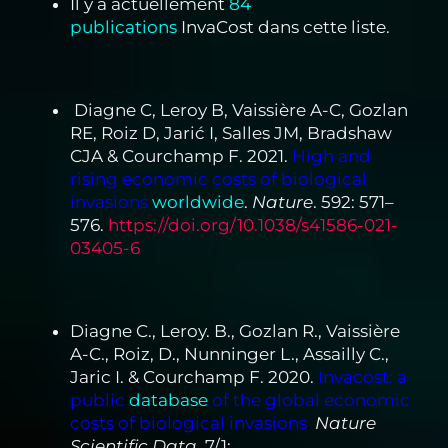
Il y a actuellement
84
publications
InvaCost dans cette liste.
Diagne C, Leroy B, Vaissière A-C, Gozlan
RE, Roiz D, Jarić I, Salles JM, Bradshaw
CJA & Courchamp F. 2021.
High and
rising economic costs of biological
invasions
worldwide
.
Nature
. 592: 571–
576.
https://doi.org/10.1038/s41586-021-
03405-6
Diagne C., Leroy. B., Gozlan R., Vaissière
A-C., Roiz, D., Nunninger L., Assailly C.,
Jaric I. & Courchamp F. 2020.
Invacost: a
public
database
of the global economic
costs of biological invasions
.
Nature
Scientific Data
. 7/1: