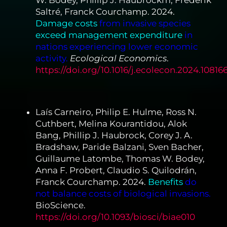
W. Bodey, Phillip J. Haubrockm, Frédérik
Saltré, Franck Courchamp. 2024.
Damage costs
from invasive species
exceed management expenditure
in
nations experiencing lower economic
activity.
Ecological Economics
.
https://doi.org/10.1016/j.ecolecon.2024.10816
Laís Carneiro, Philip E. Hulme, Ross N.
Cuthbert, Melina Kourantidou, Alok
Bang, Phillip J. Haubrock, Corey J. A.
Bradshaw, Paride Balzani, Sven Bacher,
Guillaume Latombe, Thomas W. Bodey,
Anna F. Probert, Claudio S. Quilodrán,
Franck Courchamp. 2024.
Benefits
do
not balance costs of biological invasions.
BioScience.
https://doi.org/10.1093/biosci/biae010