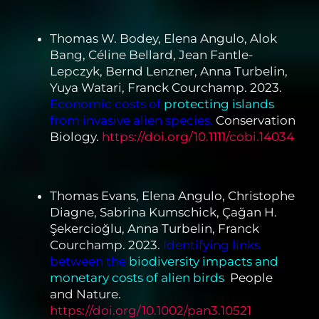
Thomas W. Bodey, Elena Angulo, Alok
Bang, Céline Bellard, Jean Fantle-
Lepczyk, Bernd Lenzner, Anna Turbelin,
Yuya Watari, Franck Courchamp. 2023.
Economic costs of
protecting islands
from invasive alien species.
Conservation
Biology.
https://doi.org/10.1111/cobi.14034
Thomas Evans, Elena Angulo, Christophe
Diagne, Sabrina Kumschick, Çağan H.
Şekercioğlu, Anna Turbelin, Franck
Courchamp. 2023.
Identifying links
between the
biodiversity impacts and
monetary costs of alien birds
.
People
and Nature.
https://doi.org/10.1002/pan3.10521