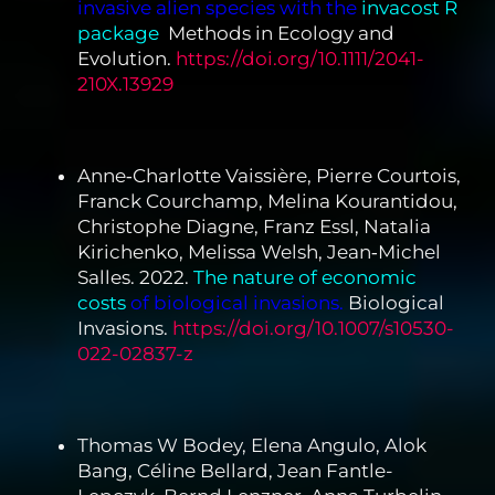
invasive alien species with the
invacost R
package
.
Methods in Ecology and
Evolution.
https://doi.org/10.1111/2041-
210X.13929
Anne‐Charlotte Vaissière, Pierre Courtois,
Franck Courchamp, Melina Kourantidou,
Christophe Diagne, Franz Essl, Natalia
Kirichenko, Melissa Welsh, Jean‐Michel
Salles. 2022.
The
nature of economic
costs
of biological invasions.
Biological
Invasions.
https://doi.org/10.1007/s10530-
022-02837-z
Thomas W Bodey, Elena Angulo, Alok
Bang, Céline Bellard, Jean Fantle-