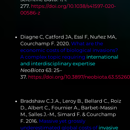
277.
https://doi.org/10.1038/s41597-020-
00586-z
Diagne C, Catford JA, Essl F, Nuñez MA,
Courchamp F. 2020.
What are the
economic costs of biological invasions?
A complex topic requiring
international
and interdisciplinary expertise
.
NeoBiota
63: 25–
37.
https://doi.org/10.3897/neobiota.63.55260
Bradshaw C.J.A., Leroy B., Bellard C., Roiz
D., Albert C., Fournier A., Barbet-Massin
M., Salles J.-M., Simard F. & Courchamp
F. 2016.
Massive yet grossly
underestimated global costs of
invasive