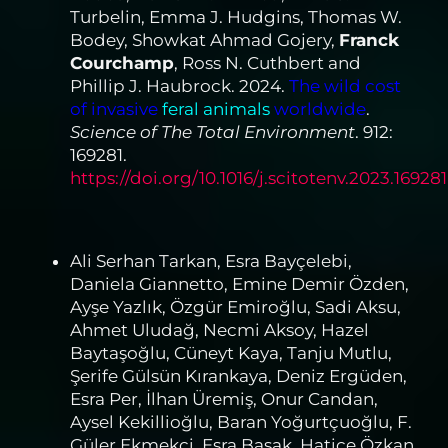
Turbelin, Emma J. Hudgins, Thomas W.
Bodey, Showkat Ahmad Gojery,
Franck
Courchamp
, Ross N. Cuthbert and
Phillip J. Haubrock. 2024.
The wild cost
of invasive
feral animals
worldwide
.
Science of The Total Environment
. 912:
169281.
https://doi.org/10.1016/j.scitotenv.2023.169281
Ali Serhan Tarkan, Esra Bayçelebi,
Daniela Giannetto, Emine Demir Özden,
Ayşe Yazlık, Özgür Emiroğlu, Sadi Aksu,
Ahmet Uludağ, Necmi Aksoy, Hazel
Baytaşoğlu, Cüneyt Kaya, Tanju Mutlu,
Şerife Gülsün Kırankaya, Deniz Ergüden,
Esra Per, İlhan Üremiş, Onur Candan,
Aysel Kekillioğlu, Baran Yoğurtçuoğlu, F.
Güler Ekmekçi, Esra Başak, Hatice Özkan,