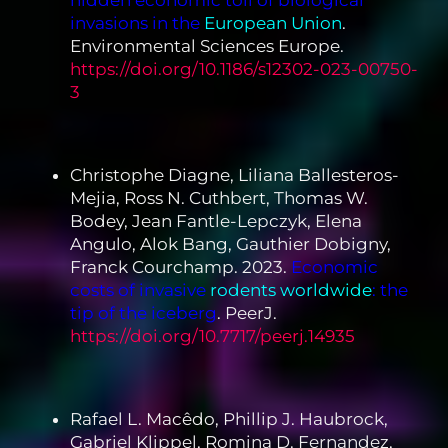
hidden economic toll of biological
invasions in the
European Union
.
Environmental Sciences Europe.
https://doi.org/10.1186/s12302-023-00750-
3
Christophe Diagne, Liliana Ballesteros-
Mejia, Ross N. Cuthbert, Thomas W.
Bodey, Jean Fantle-Lepczyk, Elena
Angulo, Alok Bang, Gauthier Dobigny,
Franck Courchamp. 2023.
Economic
costs of invasive
rodents worldwide
:
the
tip of the iceberg
. PeerJ.
https://doi.org/10.7717/peerj.14935
Rafael L. Macêdo, Phillip J. Haubrock,
Gabriel Klippel, Romina D. Fernandez,