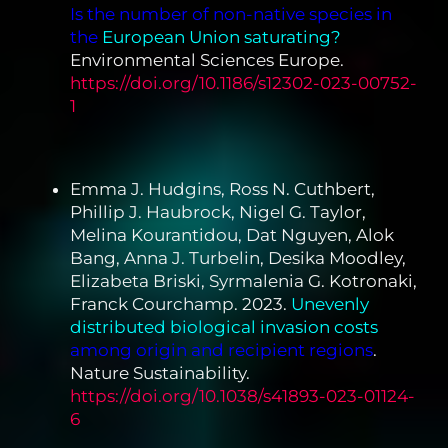
Is the number of non-native species in
the
European Union saturating?
Environmental Sciences Europe.
https://doi.org/10.1186/s12302-023-00752-
1
Emma J. Hudgins, Ross N. Cuthbert,
Phillip J. Haubrock, Nigel G. Taylor,
Melina Kourantidou, Dat Nguyen, Alok
Bang, Anna J. Turbelin, Desika Moodley,
Elizabeta Briski, Syrmalenia G. Kotronaki,
Franck Courchamp. 2023.
Unevenly
distributed biological invasion costs
among origin and recipient regions
.
Nature Sustainability.
https://doi.org/10.1038/s41893-023-01124-
6