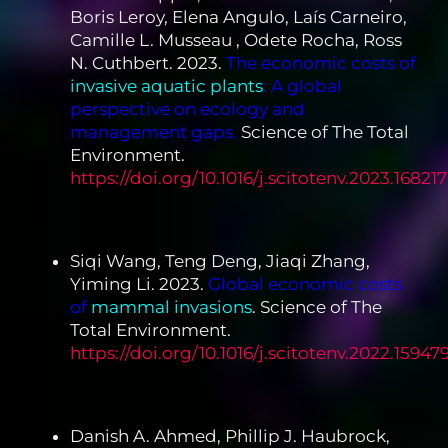
Boris Leroy, Elena Angulo, Laís Carneiro,
Camille L. Musseau , Odete Rocha, Ross
N. Cuthbert. 2023.
The economic costs of
invasive aquatic plants
:
A global
perspective on ecology and
management gaps.
Science of The Total
Environment.
https://doi.org/10.1016/j.scitotenv.2023.168217
Siqi Wang, Teng Deng, Jiaqi Zhang,
Yiming Li. 2023.
Global economic costs
of
mammal invasions
. Science of The
Total Environment.
https://doi.org/10.1016/j.scitotenv.2022.15947
Danish A. Ahmed, Phillip J. Haubrock,