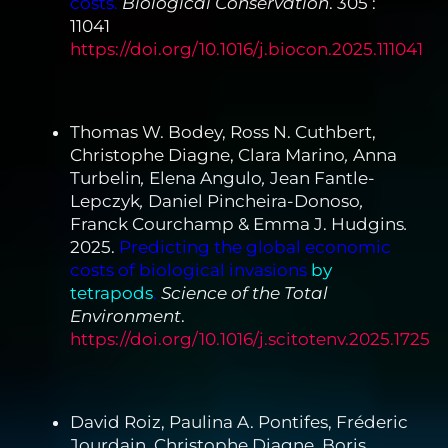
costs.
Biological Conservation
. 305 :
11041
https://doi.org/10.1016/j.biocon.2025.111041
Thomas W. Bodey, Ross N. Cuthbert,
Christophe Diagne, Clara Marino
,
Anna
Turbelin
,
Elena Angulo
,
Jean Fantle-
Lepczyk
,
Daniel Pincheira-Donoso
,
Franck Courchamp & Emma J. Hudgins
.
2025.
Predicting the global economic
costs of biological invasions
by
tetrapods
.
Science of the Total
Environment
.
https://doi.org/10.1016/j.scitotenv.2025.1725
David Roiz, Paulina A. Pontifes, Fréderic
Jourdain, Christophe Diagne, Boris