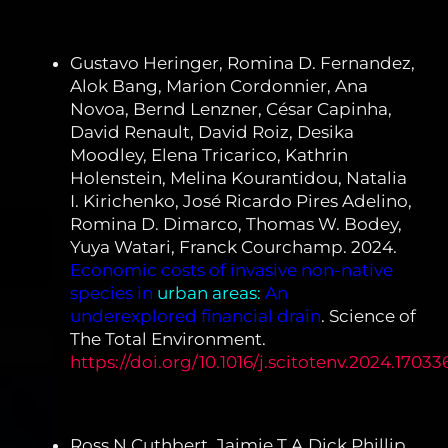
Gustavo Heringer, Romina D. Fernandez,
Alok Bang, Marion Cordonnier, Ana
Novoa, Bernd Lenzner, César Capinha,
David Renault, David Roiz, Desika
Moodley, Elena Tricarico, Kathrin
Holenstein, Melina Kourantidou, Natalia
I. Kirichenko, José Ricardo Pires Adelino,
Romina D. Dimarco, Thomas W. Bodey,
Yuya Watari, Franck Courchamp. 2024.
Economic costs of invasive non-native
species in
urban areas:
An
underexplored financial drain
. Science of
The Total Environment.
https://doi.org/10.1016/j.scitotenv.2024.17033
Ross N.Cuthbert, Jaimie T.A.Dick,Phillip