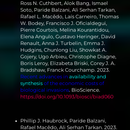
Ross N. Cuthbert, Alok Bang, Ismael
Soto, Paride Balzani, Ali Serhan Tarkan,
Rafael L. Macêdo, Laís Carneiro, Thomas
W. Bodey, Francisco J. Oficialdegui,
Pierre Courtois, Melina Kourantidou,
Elena Angulo, Gustavo Heringer, David
Renault, Anna J. Turbelin, Emma J.
Hudgins, Chunlong Liu, Showkat A.
Gojery, Ugo Arbieu, Christophe Diagne,
Boris Leroy, Elizabeta Briski, Corey J. A.
Bradshaw, Franck Courchamp. 2023.
Recent advances in
availability and
synthesis
of the economic costs of
biological invasions
. BioScience.
https://doi.org/10.1093/biosci/biad060
Phillip J. Haubrock, Paride Balzani,
Rafael Macêdo, Ali Serhan Tarkan. 2023.