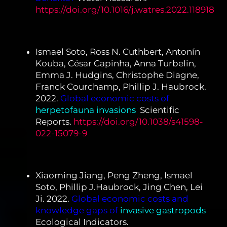
https://doi.org/10.1016/j.watres.2022.118918
Ismael Soto, Ross N. Cuthbert, Antonín
Kouba, César Capinha, Anna Turbelin,
Emma J. Hudgins, Christophe Diagne,
Franck Courchamp, Phillip J. Haubrock.
2022.
Global economic costs of
herpetofauna invasions
.
Scientific
Reports.
https://doi.org/10.1038/s41598-
022-15079-9
Xiaoming Jiang, Peng Zheng, Ismael
Soto, Phillip J.Haubrock, Jing Chen, Lei
Ji. 2022.
Global economic costs and
knowledge gaps of
invasive gastropods
.
Ecological Indicators.