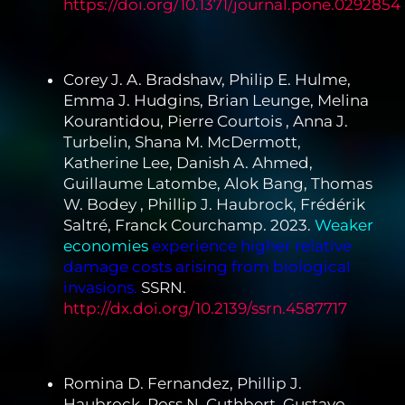
https://doi.org/10.1371/journal.pone.0292854
Corey J. A. Bradshaw, Philip E. Hulme,
Emma J. Hudgins, Brian Leunge, Melina
Kourantidou, Pierre Courtois , Anna J.
Turbelin, Shana M. McDermott,
Katherine Lee, Danish A. Ahmed,
Guillaume Latombe, Alok Bang, Thomas
W. Bodey , Phillip J. Haubrock, Frédérik
Saltré, Franck Courchamp. 2023.
Weaker
economies
experience higher relative
damage costs arising from biological
invasions.
SSRN.
http://dx.doi.org/10.2139/ssrn.4587717
Romina D. Fernandez, Phillip J.
Haubrock, Ross N. Cuthbert, Gustavo