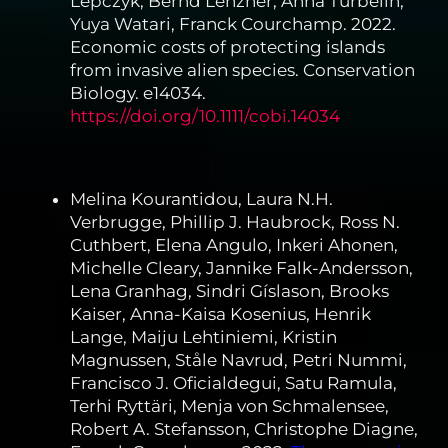
Lepczyk, Bernd Lenzner, Anna Turbelin,
Yuya Watari, Franck Courchamp. 2022.
Economic costs of protecting islands
from invasive alien species. Conservation
Biology. e14034.
https://doi.org/10.1111/cobi.14034
Melina Kourantidou, Laura N.H.
Verbrugge, Phillip J. Haubrock, Ross N.
Cuthbert, Elena Angulo, Inkeri Ahonen,
Michelle Cleary, Jannike Falk-Andersson,
Lena Granhag, Sindri Gíslason, Brooks
Kaiser, Anna-Kaisa Kosenius, Henrik
Lange, Maiju Lehtiniemi, Kristin
Magnussen, Ståle Navrud, Petri Nummi,
Francisco J. Oficialdegui, Satu Ramula,
Terhi Ryttäri, Menja von Schmalensee,
Robert A. Stefansson, Christophe Diagne,