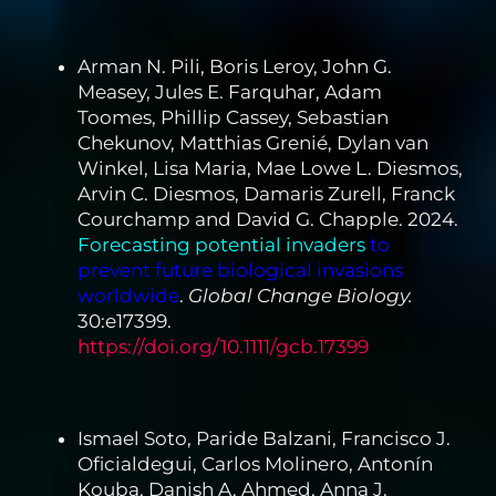
Arman N. Pili, Boris Leroy, John G.
Measey, Jules E. Farquhar, Adam
Toomes, Phillip Cassey, Sebastian
Chekunov, Matthias Grenié, Dylan van
Winkel, Lisa Maria, Mae Lowe L. Diesmos,
Arvin C. Diesmos, Damaris Zurell, Franck
Courchamp and David G. Chapple. 2024.
Forecasting potential invaders
to
prevent future biological invasions
worldwide
.
Global Change Biology.
30:e17399.
https://doi.org/10.1111/gcb.17399
Ismael Soto, Paride Balzani, Francisco J.
Oficialdegui, Carlos Molinero, Antonín
Kouba, Danish A. Ahmed, Anna J.