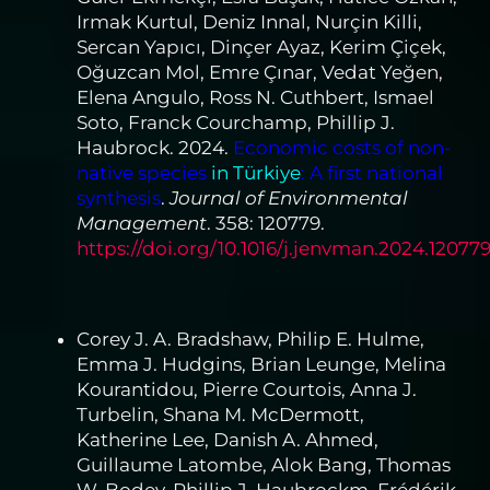
Irmak Kurtul, Deniz Innal, Nurçin Killi,
Sercan Yapıcı, Dinçer Ayaz, Kerim Çiçek,
Oğuzcan Mol, Emre Çınar, Vedat Yeğen,
Elena Angulo, Ross N. Cuthbert, Ismael
Soto, Franck Courchamp, Phillip J.
Haubrock. 2024.
Economic costs of non-
native species
in Türkiye
: A first national
synthesis
.
Journal of Environmental
Management
. 358: 120779.
https://doi.org/10.1016/j.jenvman.2024.12077
Corey J. A. Bradshaw, Philip E. Hulme,
Emma J. Hudgins, Brian Leunge, Melina
Kourantidou, Pierre Courtois, Anna J.
Turbelin, Shana M. McDermott,
Katherine Lee, Danish A. Ahmed,
Guillaume Latombe, Alok Bang, Thomas