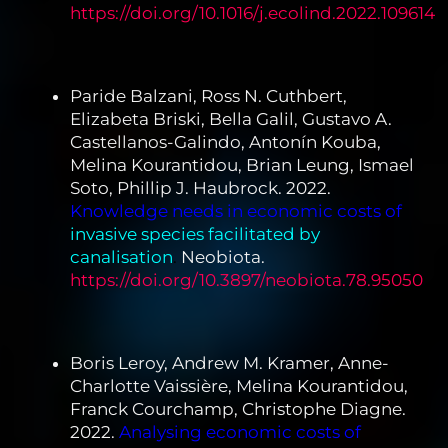
https://doi.org/10.1016/j.ecolind.2022.109614
Paride Balzani, Ross N. Cuthbert,
Elizabeta Briski, Bella Galil, Gustavo A.
Castellanos-Galindo, Antonín Kouba,
Melina Kourantidou, Brian Leung, Ismael
Soto, Phillip J. Haubrock. 2022.
Knowledge needs in economic costs of
invasive species facilitated by
canalisation
.
Neobiota.
https://doi.org/10.3897/neobiota.78.95050
Boris Leroy, Andrew M. Kramer, Anne-
Charlotte Vaissière, Melina Kourantidou,
Franck Courchamp, Christophe Diagne.
2022.
Analysing economic costs of