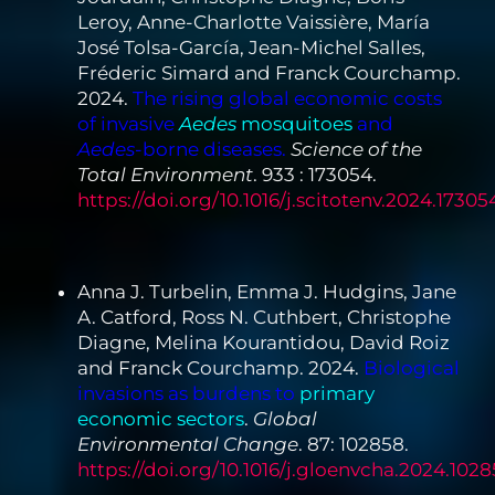
Leroy, Anne-Charlotte Vaissière, María
José Tolsa-García, Jean-Michel Salles,
Fréderic Simard and Franck Courchamp.
2024.
The rising global economic costs
of invasive
Aedes
mosquitoes
and
Aedes
-borne diseases.
Science of the
Total Environment
. 933 : 173054.
https://doi.org/10.1016/j.scitotenv.2024.17305
Anna J. Turbelin, Emma J. Hudgins, Jane
A. Catford, Ross N. Cuthbert, Christophe
Diagne, Melina Kourantidou, David Roiz
and Franck Courchamp. 2024.
Biological
invasions as burdens to
primary
economic sectors
.
Global
Environmental Change
. 87: 102858.
https://doi.org/10.1016/j.gloenvcha.2024.102