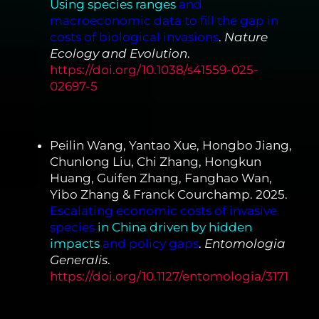
Using species ranges
and
macroeconomic data to fill the gap in
costs of biological invasions
.
Nature
Ecology and Evolution
.
https://doi.org/10.1038/s41559-025-
02697-5
Peilin Wang, Yantao Xue, Hongbo Jiang,
Chunlong Liu, Chi Zhang, Hongkun
Huang, Guifen Zhang, Fanghao Wan,
Yibo Zhang & Franck Courchamp. 2025.
Escalating economic costs of invasive
species
in China
driven by hidden
impacts
and policy gaps
.
Entomologia
Generalis
.
https://doi.org/10.1127/entomologia/3171