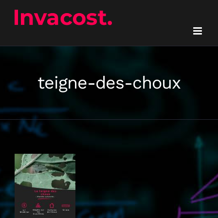
Passer
au
contenu
teigne-des-choux