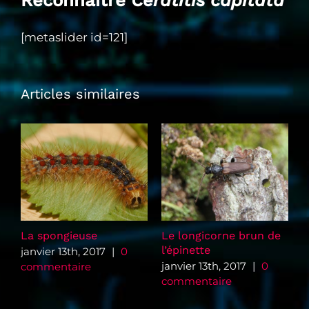
Reconnaître
Ceratitis capitata
[metaslider id=121]
Articles similaires
La spongieuse
Le longicorne brun de
C
l’épinette
janvier 13th, 2017
|
0
j
janvier 13th, 2017
|
0
commentaire
c
commentaire