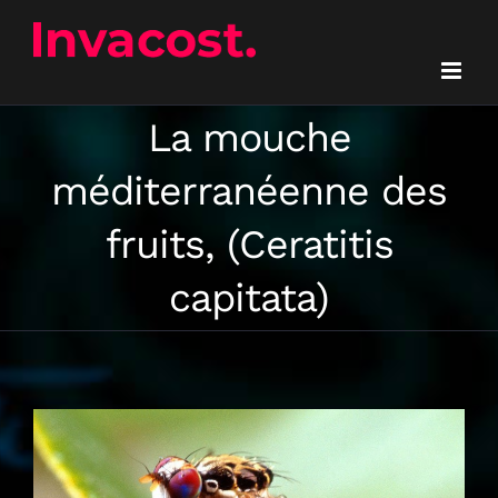
Passer
au
contenu
La mouche
méditerranéenne des
fruits, (Ceratitis
capitata)