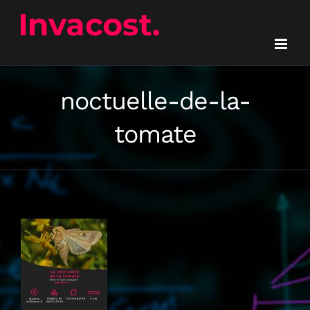
Passer
au
contenu
noctuelle-de-la-
tomate