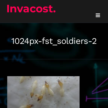
Passer
au
contenu
1024px-fst_soldiers-2