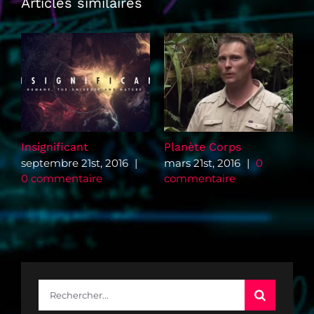
Articles similaires
Insignificant
Planète Corps
L
septembre 21st, 2016
|
mars 21st, 2016
|
0
m
0 commentaire
commentaire
c
Rechercher: